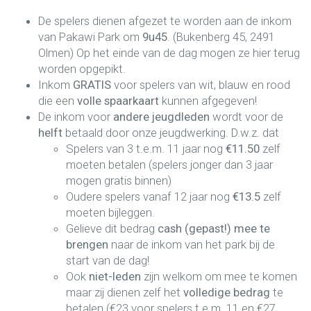
De spelers dienen afgezet te worden aan de inkom
van Pakawi Park om
9u45
. (Bukenberg 45, 2491
Olmen) Op het einde van de dag mogen ze hier terug
worden opgepikt.
Inkom
GRATIS
voor spelers van wit, blauw en rood
die een
volle spaarkaart
kunnen afgegeven!
De inkom voor
andere jeugdleden
wordt voor de
helft
betaald door onze jeugdwerking. D.w.z. dat
Spelers van 3 t.e.m. 11 jaar nog
€11.50
zelf
moeten betalen (spelers jonger dan 3 jaar
mogen gratis binnen)
Oudere spelers vanaf 12 jaar nog
€13.5
zelf
moeten bijleggen.
Gelieve dit bedrag
cash (gepast!) mee te
brengen
naar de inkom van het park bij de
start van de dag!
Ook
niet-leden
zijn welkom om mee te komen
maar zij dienen zelf het
volledige bedrag
te
betalen (€23 voor spelers t.e.m. 11 en €27