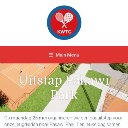
Main Menu
Uitstap Pakawi
Park
Op
maan
dag 25
mei
organiseren we een daguitstap voor
onze jeugdleden naar Pakawi Park. Een leuke dag samen