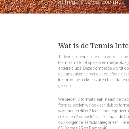
Schrijf je in en doe mee !
Wat is de Tennis Int
Tijdens de Tennis Interclub vorm je sam
team van 4 tot 8 spelers en met je ploe
andere clubs. Deze competitie wordt op
de paasvakantie met de poulefase, gevo
In sommige reeksen zullen feestdagen
gebruikt.
We bieden 2 formats aan: naast de tradi
format, bieden we ook een dubbelformat
voorjaar en dit in 2 leeftijdscategorieën
enkels en 2 dubbels” zijn er, naast de 
ook volgende leeftijdscategorieën: Here
65, Dames 25 en Dames 40.