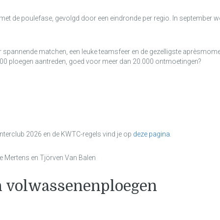
 met de poulefase, gevolgd door een eindronde per regio. In september 
or spannende matchen, een leuke teamsfeer en de gezelligste aprèsmomen
7.000 ploegen aantreden, goed voor meer dan 20.000 ontmoetingen?
Interclub 2026 en de KWTC-regels vind je op
deze pagina
.
ne Mertens en Tjörven Van Balen
en volwassenenploegen