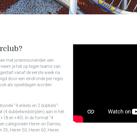
erclub?
en met je tennisvrienden een
g neem je het op tegen teams van
gestart vanaf de eerste week na
lgd door een eindronde per regio.
 ook als speeldagen worden
tionele “4 enkels en 2 dubbels”-
 (4 dubbelwedstrijden) aan in het
 (+18 en +40). In de format “4
Open categorieën Heren en Dames,
n 35, Heren 50, Heren 60, Heren