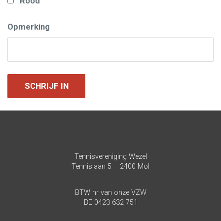
Rood
Opmerking
Tennisvereniging Wezel
Tennislaan 5 – 2400 Mol
BTW nr van onze VZW
BE 0423 632 751