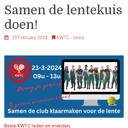
Samen de lentekuis
doen!
29 February 2024
KWTC - news
Beste KWTC-leden en vrienden,