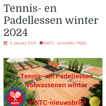
Tennis- en
Padellessen winter
2024
4 January 2024
KWTC - tennis4life
,
PADEL