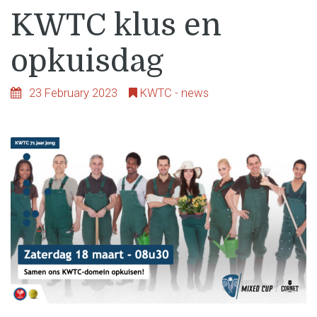
KWTC klus en
opkuisdag
23 February 2023
KWTC - news